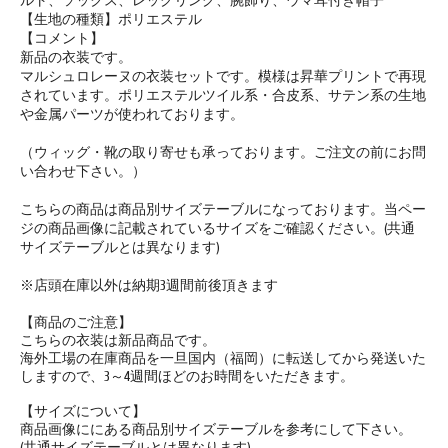
ルト、ソックス、レッグリング、腕飾り、ウマ耳付き帽子
【生地の種類】ポリエステル
【コメント】
新品の衣装です。
マルシュロレーヌの衣装セットです。模様は昇華プリントで再現
されています。ポリエステルツイル系・合皮系、サテン系の生地
や金属パーツが使われております。
（ウィッグ・靴の取り寄せも承っております。ご注文の前にお問
い合わせ下さい。）
こちらの商品は
商品別サイズテーブル
になっております。当ペー
ジの商品画像に記載されているサイズをご確認ください。(共通
サイズテーブルとは異なります)
※店頭在庫以外は納期3週間前後頂きます
【商品のご注意】
こちらの衣装は新品商品です。
海外工場の在庫商品を一旦国内（福岡）に転送してから発送いた
しますので、3～4週間ほどのお時間をいただきます。
【サイズについて】
商品画像ににある
商品別サイズテーブル
を参考にして下さい。
(共通サイズテーブルとは異なります)