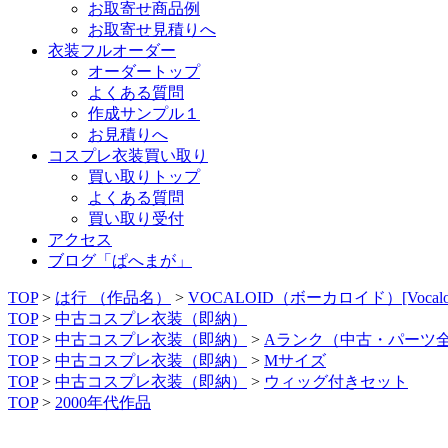
お取寄せ商品例
お取寄せ見積りへ
衣装フルオーダー
オーダートップ
よくある質問
作成サンプル１
お見積りへ
コスプレ衣装買い取り
買い取りトップ
よくある質問
買い取り受付
アクセス
ブログ「ぱへまが」
TOP
>
は行 （作品名）
>
VOCALOID（ボーカロイド）[Vocaloid 
TOP
>
中古コスプレ衣装（即納）
TOP
>
中古コスプレ衣装（即納）
>
Aランク（中古・パーツ
TOP
>
中古コスプレ衣装（即納）
>
Mサイズ
TOP
>
中古コスプレ衣装（即納）
>
ウィッグ付きセット
TOP
>
2000年代作品