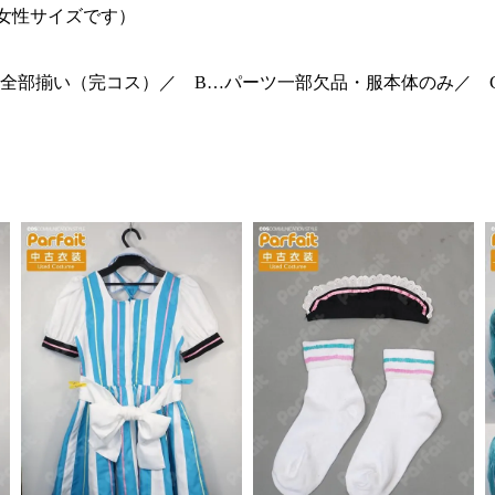
女性サイズです）
全部揃い（完コス）／ B…パーツ一部欠品・服本体のみ／ 