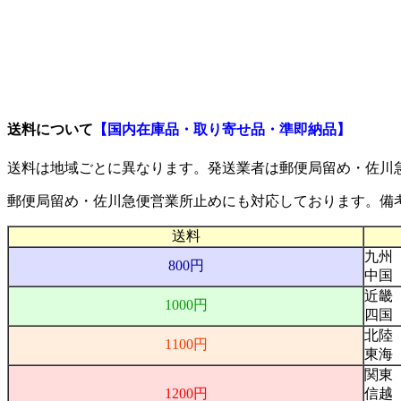
ご利用案内
送料について
【国内在庫品・取り寄せ品・準即納品】
送料は地域ごとに異なります。発送業者は
郵便局留め・佐川
郵便局留め・佐川急便営業所止め
にも対応しております。備
送料
九州
800円
中国
近畿
1000円
四国
北陸
1100円
東海
関東
1200円
信越