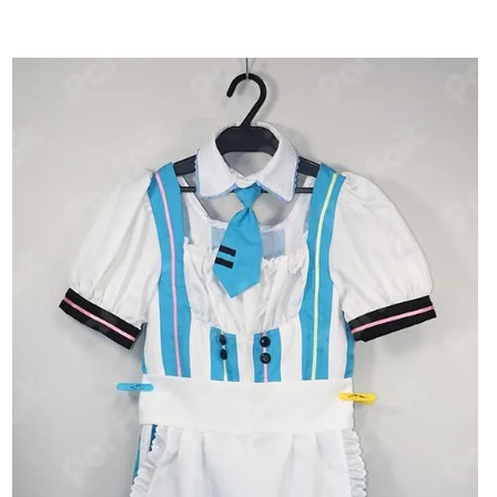
【中古コスプレ衣装】VOCALOID（ボーカロイド）／初音
ドver.）（Mサイズ相当）