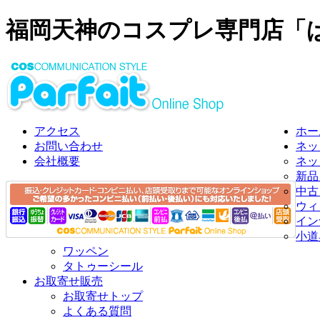
福岡天神のコスプレ専門店「
アクセス
ホー
お問い合わせ
ネッ
会社概要
ネッ
新品
中古
ウィ
イン
小道
ワッペン
タトゥーシール
お取寄せ販売
お取寄せトップ
よくある質問