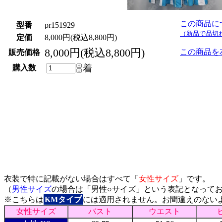
この商品に
型番
pr151929
（新品で品切
定価
8,000円(税込8,800円)
8,000円(税込8,800円)
この商品を
販売価格
着
購入数
サイズ表
衣装で特に記載がない場合はすべて「
女性サイズ
」です。
（
男性サイズ
の場合は「男性○サイズ」という表記となって
※こちらは
KMタイプ
には適用されません。お間違えのない
女性サイズ
バスト
ウエスト