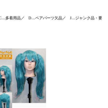
C…多着用品／ D…ペアパーツ欠品／ J…ジャンク品・要