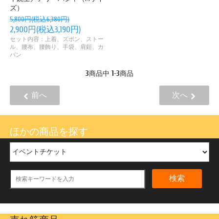
ズ）
5,800円(税込6,380円)
2,900円(税込3,190円)
セット内容：上着、ズボン、ストー
ル、腰布、腰飾り、手袋、肩鎧、カ
バン
3
1
3
商品中
-
商品
前へ
次へ
ほかの商品を探す
検索