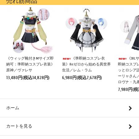
売れ筋商品
《ウィッグ靴付きMサイズ即
《準即納コスプレ衣
《3X
納可：準即納コスプレ衣装》
装》Re:ゼロから始める異世界
即納コスプ
原神／ヴァレサ
生活／レム・ラム
ッとロシア
ーリャさん
13,480円(税込14,828円)
6,980円(税込7,678円)
ロヴナ・九
7,980円(税
ホーム
カートを見る