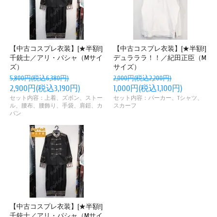
【中古コスプレ衣装】[★半額!]
【中古コスプレ衣装】[★半額!]
千銃士／アリ・パシャ（Mサイ
デュラララ！！／紀田正臣（M
ズ）
サイズ）
5,800円(税込6,380円)
2,000円(税込2,200円)
2,900円(税込3,190円)
1,000円(税込1,100円)
セット内容：上着、ズボン、ストー
セット内容：パーカー、Tシャツ、
ル、腰布、腰飾り、手袋、肩鎧、カ
スカーフ
バン
【中古コスプレ衣装】[★半額!]
千銃士／アリ・パシャ（Mサイ