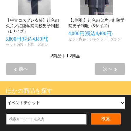
【中古コスプレ衣装】緋色の
【5割引!】緋色の欠片／紅陵学
欠片／紅陵学院高校男子制服
院男子制服（Sサイズ）
（Lサイズ）
4,000円(税込4,400円)
3,800円(税込4,180円)
セット内容：ジャケット、ズボン
セット内容：上着、ズボン
2
1
2
商品中
-
商品
前へ
次へ
ほかの商品を探す
検索