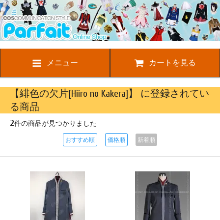
メニュー
カートを見る
【緋色の欠片[Hiiro no Kakera]】 に登録されてい
る商品
2
件の商品が見つかりました
おすすめ順
価格順
新着順