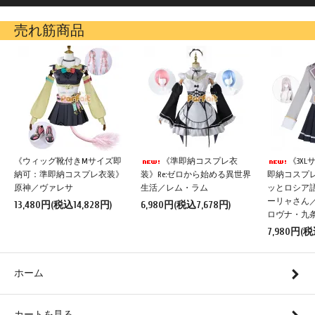
売れ筋商品
《ウィッグ靴付きMサイズ即
《準即納コスプレ衣
《3X
納可：準即納コスプレ衣装》
装》Re:ゼロから始める異世界
即納コスプ
原神／ヴァレサ
生活／レム・ラム
ッとロシア
ーリャさん
13,480円(税込14,828円)
6,980円(税込7,678円)
ロヴナ・九
7,980円(税
ホーム
カートを見る