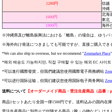
1200円
信越
沖縄
北海
1600円
東北
1800円
海外
※沖縄県及び離島振興法における「離島」の場合は、ゆうパ
※海外向け発送につきましても可能ですが、直接ご購入できる海外
*We can also ship to overseas, but we recommend "
Zenmarket Place
*해외 배송도 가능하지만, 직접 구매할 수 있는 해외 EC 사이트 
*可以進行國際發貨，但我們建議您使用國際電子商務網站
Zen
*可以进行国际运输，但我们建议您使用国际电子商务网站
Zen
送料について
【オーダーメイド商品・受注生産商品（品番：p
商品1セットあたり全国一律1500円です。送料込みの国内
受注生産商品に別売りで付随する商品（靴・小物など）はま