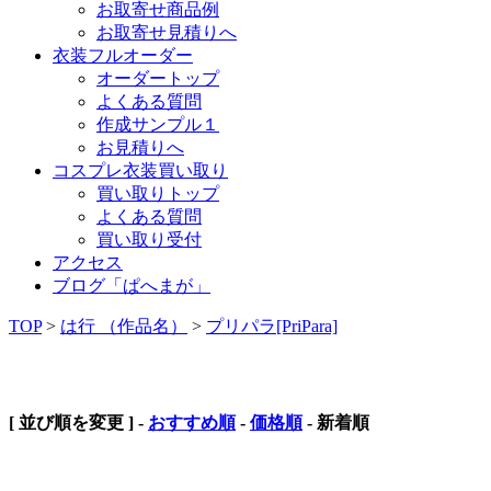
お取寄せ商品例
お取寄せ見積りへ
衣装フルオーダー
オーダートップ
よくある質問
作成サンプル１
お見積りへ
コスプレ衣装買い取り
買い取りトップ
よくある質問
買い取り受付
アクセス
ブログ「ぱへまが」
TOP
>
は行 （作品名）
>
プリパラ[PriPara]
プリパラ[PriPara]
[ 並び順を変更 ] -
おすすめ順
-
価格順
-
新着順