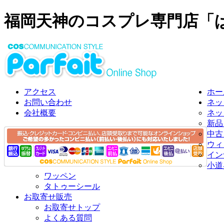
福岡天神のコスプレ専門店「
アクセス
ホー
お問い合わせ
ネッ
会社概要
ネッ
新品
中古
ウィ
イン
小道
ワッペン
タトゥーシール
お取寄せ販売
お取寄せトップ
よくある質問