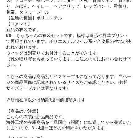
ス、ブローチ、襟パーツ、ネクタイ、名札、背面リボン、背面飾
り、かばん、ヘイロー、ヘアクリップ、レッグバンド、靴飾り、
包帯、タトゥーシール
【生地の種類】ポリエステル
【コメント】
新品の衣装です。
NTE、ちぃちゃんの衣装セットです。模様は造形や昇華プリント
で再現されています。ポリエステルツイル系・合皮系の生地が使
われております。
ウィッグは別売りでお付けすることができます。
（靴の取り寄せも承っております。ご注文の前にお問い合わせ下
さい。）
こちらの商品は
商品別サイズテーブル
になっております。当ペー
ジの商品画像に記載されているサイズをご確認ください。(共通
サイズテーブルとは異なります)
※店頭在庫以外は納期3週間前後頂きます
【商品のご注意】
こちらの衣装は新品商品です。
海外工場の在庫商品を一旦国内（福岡）に転送してから発送いた
しますので、3～4週間ほどのお時間をいただきます。