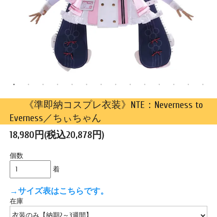
《準即納コスプレ衣装》NTE：Neverness to
Everness／ちぃちゃん
18,980円(税込20,878円)
個数
着
→サイズ表はこちらです。
在庫