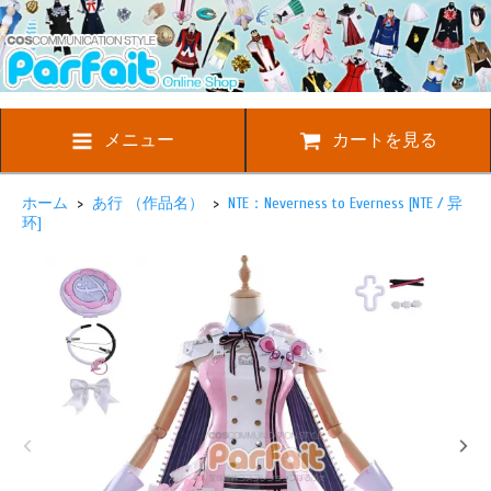
メニュー
カートを見る
ホーム
>
あ行 （作品名）
>
NTE：Neverness to Everness [NTE / 异
环]