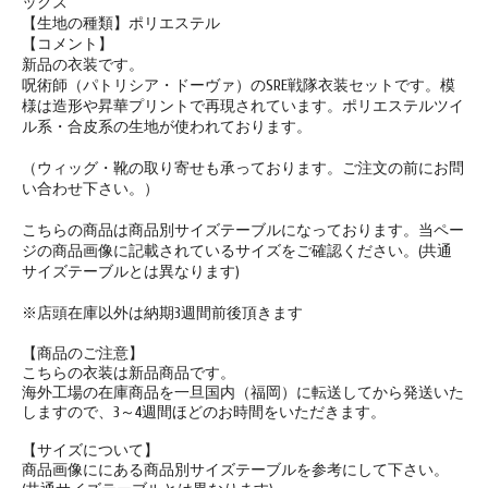
ックス
【生地の種類】ポリエステル
【コメント】
新品の衣装です。
呪術師（パトリシア・ドーヴァ）のSRE戦隊衣装セットです。模
様は造形や昇華プリントで再現されています。ポリエステルツイ
ル系・合皮系の生地が使われております。
（ウィッグ・靴の取り寄せも承っております。ご注文の前にお問
い合わせ下さい。）
こちらの商品は
商品別サイズテーブル
になっております。当ペー
ジの商品画像に記載されているサイズをご確認ください。(共通
サイズテーブルとは異なります)
※店頭在庫以外は納期3週間前後頂きます
【商品のご注意】
こちらの衣装は新品商品です。
海外工場の在庫商品を一旦国内（福岡）に転送してから発送いた
しますので、3～4週間ほどのお時間をいただきます。
【サイズについて】
商品画像ににある
商品別サイズテーブル
を参考にして下さい。