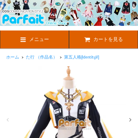
メニュー
カートを見る
ホーム
>
た行 （作品名）
>
第五人格[IdentityV]