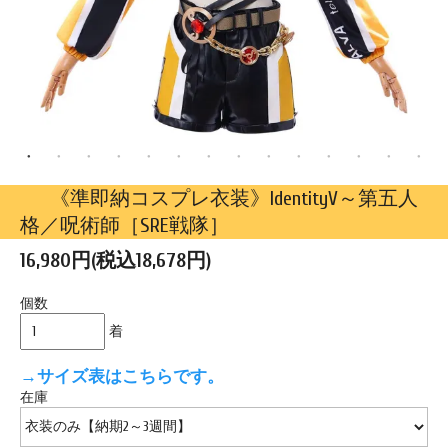
《準即納コスプレ衣装》IdentityV～第五人
格／呪術師［SRE戦隊］
16,980円(税込18,678円)
個数
着
→サイズ表はこちらです。
在庫