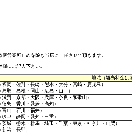
急便営業所止め
を除き当店に一任させて頂きます。
考欄にご記入下さい。
地域（離島料金は
（福岡・佐賀・長崎・熊本・大分・宮崎・鹿児島）
（鳥取・島根・岡山・広島・山口）
（滋賀・京都・大阪・兵庫・奈良・和歌山）
（徳島・香川・愛媛・高知）
（富山・石川・福井）
（岐阜・静岡・愛知・三重）
（茨城・栃木・群馬・埼玉・千葉・東京・神奈川・山梨）
（新潟・長野）