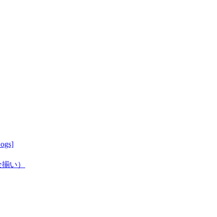
gs]
全揃い）