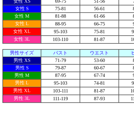
女性 XS
69-75
51-56
女性 S
75-81
56-61
女性 M
81-88
61-66
女性 L
88-95
66-75
女性 XL
95-103
75-81
9
女性 3L
103-110
81-87
1
男性サイズ
バスト
ウエスト
男性 XS
71-79
53-60
男性 S
79-87
60-67
男性 M
87-95
67-74
男性 L
95-103
74-81
9
男性 XL
103-111
81-87
1
男性 3L
111-119
87-93
1
最近チェックした商品