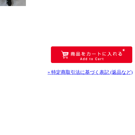
» 特定商取引法に基づく表記 (返品など)