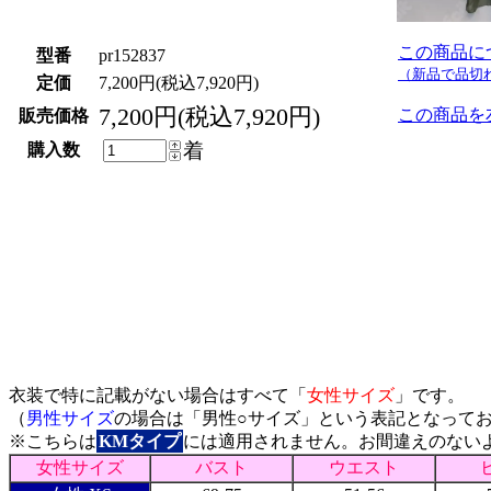
この商品に
型番
pr152837
（新品で品切
定価
7,200円(税込7,920円)
7,200円(税込7,920円)
この商品を
販売価格
着
購入数
サイズ表
衣装で特に記載がない場合はすべて「
女性サイズ
」です。
（
男性サイズ
の場合は「男性○サイズ」という表記となって
※こちらは
KMタイプ
には適用されません。お間違えのない
女性サイズ
バスト
ウエスト