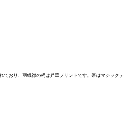
作られており、羽織襟の柄は昇華プリントです。帯はマジックテ