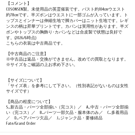
【コメント】
COSONSEN製。未使用品の英霊催装です。バスト約104cmウエスト
約78cmです。半ズボンはウエストに一部ゴムが入っています。ト
ップスとインナーは伸縮生地で脚カバーはニット生地です。レギ
ンスの柄は昇華プリントです。カバンは実用性があります。半ズ
ボンやトップスの胸飾り･カバンなどは合皮製で状態は良好で
す。(2026/6時点)
こちらの衣装は中古商品です。
【中古商品のご注意】
※中古品は返品・交換ができません。改めての買取となります。
※サイズをご確認の上お求め下さい。
【サイズについて】
「サイズ表」を参考にして下さい。（性別表記がないものは女性
サイズです）
【商品の程度について】
S…新古品・パーツ全部揃い（完コス）／ A…中古・パーツ全部揃
い（完コス）／ B…パーツ一部欠品・服本体のみ／ C…多着用品
／ D…ペアパーツ欠品／ J…ジャンク品・要修繕品
Fate/Grand Order