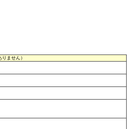
ありません）