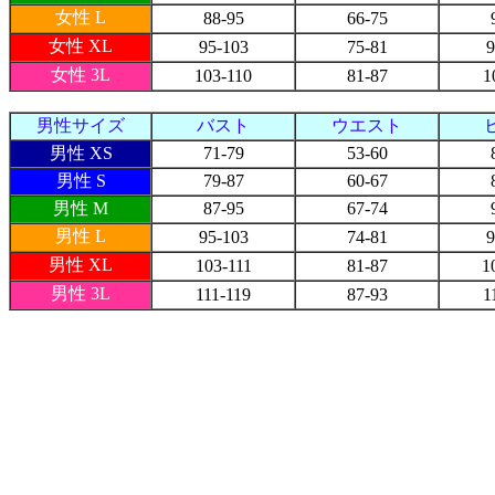
女性 L
88-95
66-75
女性 XL
95-103
75-81
9
女性 3L
103-110
81-87
1
男性サイズ
バスト
ウエスト
男性 XS
71-79
53-60
男性 S
79-87
60-67
男性 M
87-95
67-74
男性 L
95-103
74-81
9
男性 XL
103-111
81-87
1
男性 3L
111-119
87-93
1
最近チェックした商品