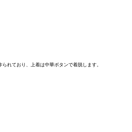
地で作られており、上着は中華ボタンで着脱します。