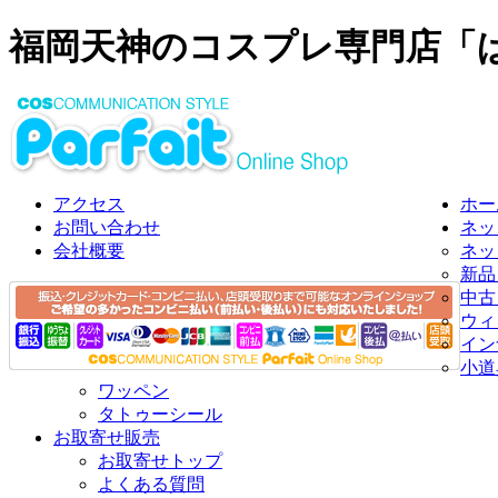
福岡天神のコスプレ専門店「
アクセス
ホー
お問い合わせ
ネッ
会社概要
ネッ
新品
中古
ウィ
イン
小道
ワッペン
タトゥーシール
お取寄せ販売
お取寄せトップ
よくある質問