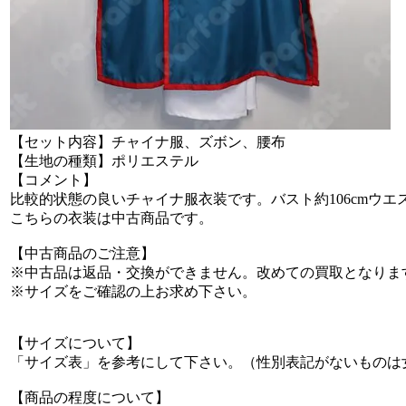
【セット内容】チャイナ服、ズボン、腰布
【生地の種類】ポリエステル
【コメント】
比較的状態の良いチャイナ服衣装です。バスト約106cmウエ
こちらの衣装は中古商品です。
【中古商品のご注意】
※中古品は返品・交換ができません。改めての買取となりま
※サイズをご確認の上お求め下さい。
【サイズについて】
「サイズ表」を参考にして下さい。（性別表記がないものは
【商品の程度について】