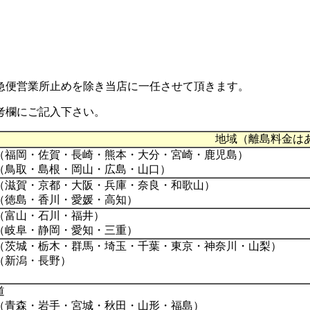
急便営業所止め
を除き当店に一任させて頂きます。
考欄にご記入下さい。
地域（離島料金は
（福岡・佐賀・長崎・熊本・大分・宮崎・鹿児島）
（鳥取・島根・岡山・広島・山口）
（滋賀・京都・大阪・兵庫・奈良・和歌山）
（徳島・香川・愛媛・高知）
（富山・石川・福井）
（岐阜・静岡・愛知・三重）
（茨城・栃木・群馬・埼玉・千葉・東京・神奈川・山梨）
（新潟・長野）
道
（青森・岩手・宮城・秋田・山形・福島）