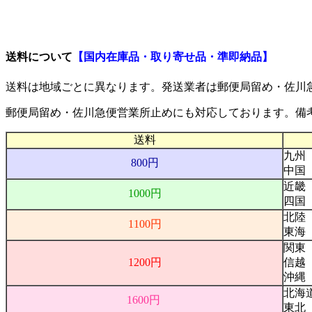
ご利用案内
送料について
【国内在庫品・取り寄せ品・準即納品】
送料は地域ごとに異なります。発送業者は
郵便局留め・佐川
郵便局留め・佐川急便営業所止め
にも対応しております。備
送料
九州
800円
中国
近畿
1000円
四国
北陸
1100円
東海
関東
1200円
信越
沖縄
北海
1600円
東北