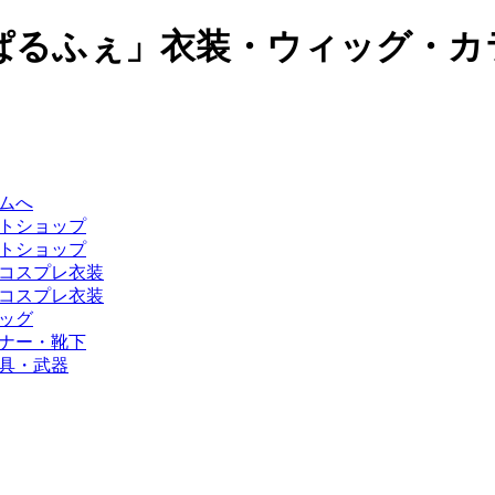
ぱるふぇ」衣装・ウィッグ・カ
ムへ
トショップ
トショップ
コスプレ衣装
コスプレ衣装
ッグ
ナー・靴下
具・武器