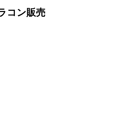
ラコン販売