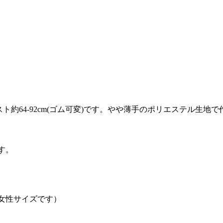
スト約64-92cm(ゴム可変)です。やや薄手のポリエステル生
す。
女性サイズです）