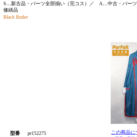
S…新古品・パーツ全部揃い（完コス）／ A…中古・パーツ
修繕品
Black Butler
その他の商品画像（クリック・タップで拡大）
この商品に
型番
pr152275