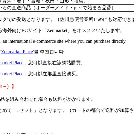
（青森・岩手・宮城・秋田・山形・福島）
からの直送商品（オーダーメイド・pf～で始まる品番）
ックでの発送となります。（佐川急便営業所止めにも対応でき
向けECサイト「Zenmarket」をオススメいたします。
", an international e-commerce site where you can purchase directly.
'
Zenmarket Place
'를 추천합니다.
market Place
，您可以直接在該網站購買。
market Place
，您可以在那里直接购买。
f～）】
在庫品を組み合わせた場合も送料がかかります。
とめて「1セット」となります。（カートの都合で送料が加算