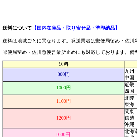
ご利用案内
送料について
【国内在庫品・取り寄せ品・準即納品】
送料は地域ごとに異なります。発送業者は
郵便局留め・佐川
郵便局留め・佐川急便営業所止め
にも対応しております。備
送料
九州
800円
中国
近畿
1000円
四国
北陸
1100円
東海
関東
1200円
信越
沖縄
北海
1600円