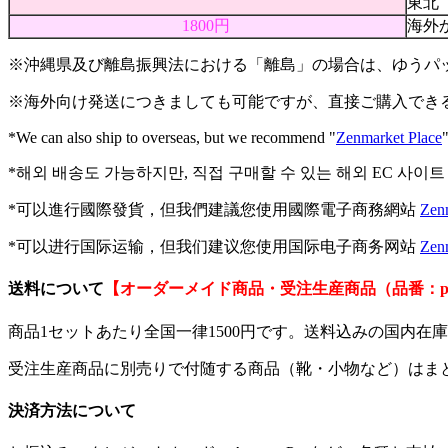
東北
1800円
海外
※沖縄県及び離島振興法における「離島」の場合は、ゆうパ
※海外向け発送につきましても可能ですが、直接ご購入できる海外
*We can also ship to overseas, but we recommend "
Zenmarket Place
*해외 배송도 가능하지만, 직접 구매할 수 있는 해외 EC 사이트 
*可以進行國際發貨，但我們建議您使用國際電子商務網站
Zen
*可以进行国际运输，但我们建议您使用国际电子商务网站
Zen
送料について
【オーダーメイド商品・受注生産商品（品番：p
商品1セットあたり全国一律1500円です。送料込みの国内
受注生産商品に別売りで付随する商品（靴・小物など）はま
決済方法について