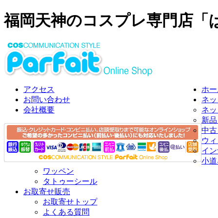
福岡天神のコスプレ専門店「
アクセス
ホー
お問い合わせ
ネッ
会社概要
ネッ
新品
中古
ウィ
イン
小道
ワッペン
タトゥーシール
お取寄せ販売
お取寄せトップ
よくある質問