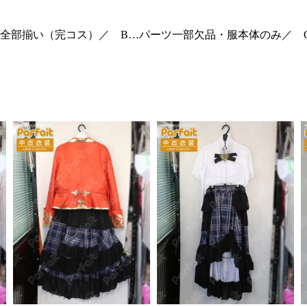
全部揃い（完コス）／ B…パーツ一部欠品・服本体のみ／ 