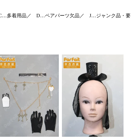
C…多着用品／ D…ペアパーツ欠品／ J…ジャンク品・要