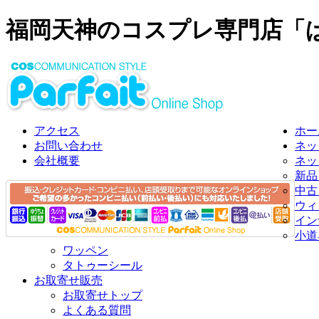
福岡天神のコスプレ専門店「
アクセス
ホー
お問い合わせ
ネッ
会社概要
ネッ
新品
中古
ウィ
イン
小道
ワッペン
タトゥーシール
お取寄せ販売
お取寄せトップ
よくある質問