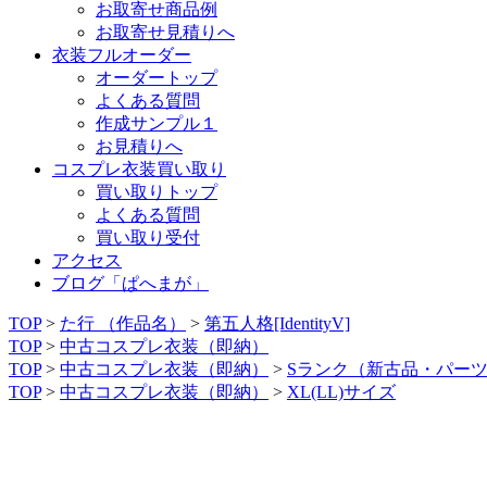
お取寄せ商品例
お取寄せ見積りへ
衣装フルオーダー
オーダートップ
よくある質問
作成サンプル１
お見積りへ
コスプレ衣装買い取り
買い取りトップ
よくある質問
買い取り受付
アクセス
ブログ「ぱへまが」
TOP
>
た行 （作品名）
>
第五人格[IdentityV]
TOP
>
中古コスプレ衣装（即納）
TOP
>
中古コスプレ衣装（即納）
>
Sランク（新古品・パー
TOP
>
中古コスプレ衣装（即納）
>
XL(LL)サイズ
【中古コスプレ衣装】IdentityⅤ(第五人格)／機械技師（心
ズ）