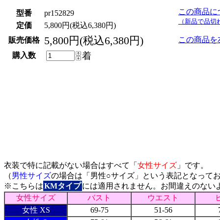
この商品に
型番
pr152829
（新品で品切
定価
5,800円(税込6,380円)
5,800円(税込6,380円)
この商品を
販売価格
着
購入数
サイズ表
衣装で特に記載がない場合はすべて「
女性サイズ
」です。
（
男性サイズ
の場合は「男性○サイズ」という表記となって
※こちらは
KMタイプ
には適用されません。お間違えのない
女性サイズ
バスト
ウエスト
女性 XS
69-75
51-56