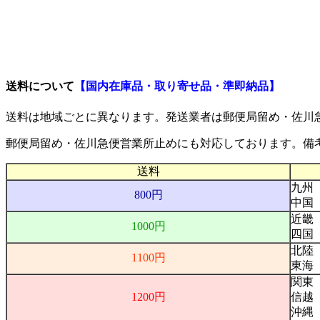
ご利用案内
送料について
【国内在庫品・取り寄せ品・準即納品】
送料は地域ごとに異なります。発送業者は
郵便局留め・佐川
郵便局留め・佐川急便営業所止め
にも対応しております。備
送料
九州
800円
中国
近畿
1000円
四国
北陸
1100円
東海
関東
1200円
信越
沖縄