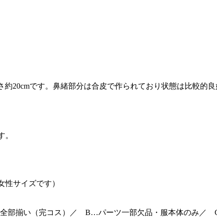
の長さ約20cmです。鼻緒部分は合皮で作られており状態は比較
す。
女性サイズです）
全部揃い（完コス）／ B…パーツ一部欠品・服本体のみ／ 