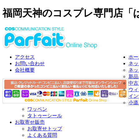
福岡天神のコスプレ専門店「
アクセス
ホー
お問い合わせ
ネッ
会社概要
ネッ
新品
中古
ウィ
イン
小道
ワッペン
タトゥーシール
お取寄せ販売
お取寄せトップ
よくある質問