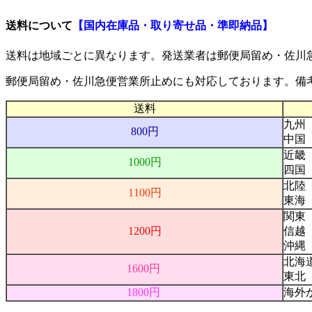
送料について
【国内在庫品・取り寄せ品・準即納品】
送料は地域ごとに異なります。発送業者は
郵便局留め・佐川
郵便局留め・佐川急便営業所止め
にも対応しております。備
送料
九州
800円
中国
近畿
1000円
四国
北陸
1100円
東海
関東
1200円
信越
沖縄
北海
1600円
東北
1800円
海外