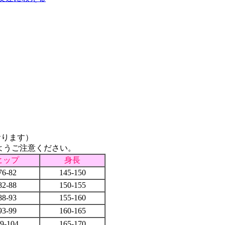
おります）
ようご注意ください。
ヒップ
身長
76-82
145-150
82-88
150-155
88-93
155-160
93-99
160-165
9-104
165-170