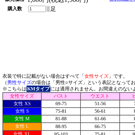
足
購入数
サイズ表
衣装で特に記載がない場合はすべて「
女性サイズ
」です。
（
男性サイズ
の場合は「男性○サイズ」という表記となって
※こちらは
KMタイプ
には適用されません。お間違えのない
女性サイズ
バスト
ウエスト
女性 XS
69-75
51-56
女性 S
75-81
56-61
女性 M
81-88
61-66
女性 L
88-95
66-75
女性 XL
95-103
75-81
9