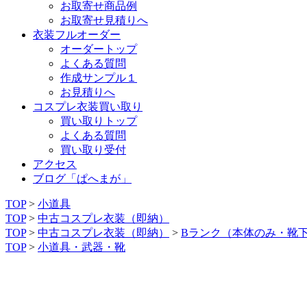
お取寄せ商品例
お取寄せ見積りへ
衣装フルオーダー
オーダートップ
よくある質問
作成サンプル１
お見積りへ
コスプレ衣装買い取り
買い取りトップ
よくある質問
買い取り受付
アクセス
ブログ「ぱへまが」
TOP
>
小道具
TOP
>
中古コスプレ衣装（即納）
TOP
>
中古コスプレ衣装（即納）
>
Bランク（本体のみ・靴
TOP
>
小道具・武器・靴
【中古コスプレ小道具】小道具／雪駄（約23.5cm）