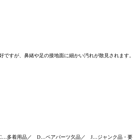
的良好ですが、鼻緒や足の接地面に細かい汚れが散見されます。
C…多着用品／ D…ペアパーツ欠品／ J…ジャンク品・要