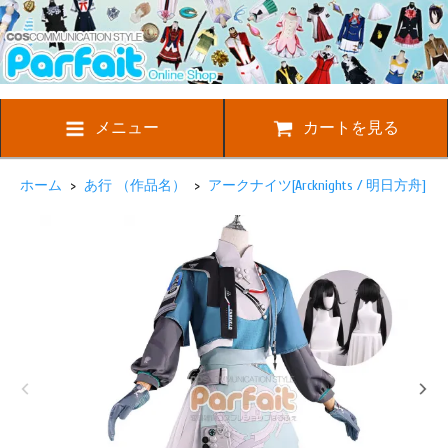
メニュー
カートを見る
ホーム
>
あ行 （作品名）
>
アークナイツ[Arcknights / 明日方舟]