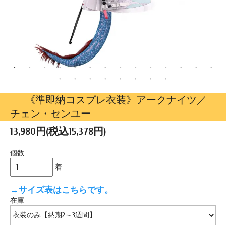
《準即納コスプレ衣装》アークナイツ／
チェン・センユー
13,980円(税込15,378円)
個数
着
→サイズ表はこちらです。
在庫