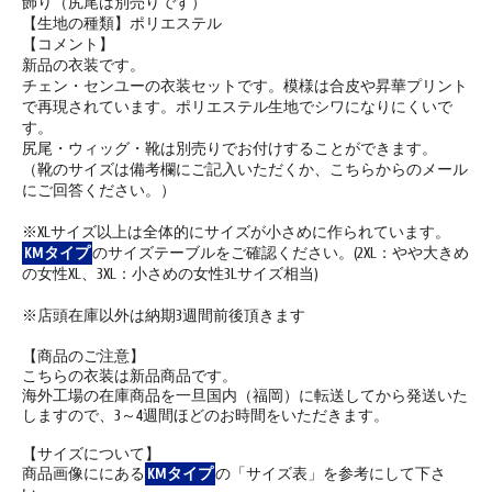
飾り（尻尾は別売りです）
【生地の種類】ポリエステル
【コメント】
新品の衣装です。
チェン・センユーの衣装セットです。模様は合皮や昇華プリント
で再現されています。ポリエステル生地でシワになりにくいで
す。
尻尾・ウィッグ・靴は別売りでお付けすることができます。
（靴のサイズは備考欄にご記入いただくか、こちらからのメール
にご回答ください。）
※XLサイズ以上は全体的にサイズが小さめに作られています。
KMタイプ
のサイズテーブルをご確認ください。(2XL：やや大きめ
の女性XL、3XL：小さめの女性3Lサイズ相当)
※店頭在庫以外は納期3週間前後頂きます
【商品のご注意】
こちらの衣装は新品商品です。
海外工場の在庫商品を一旦国内（福岡）に転送してから発送いた
しますので、3～4週間ほどのお時間をいただきます。
【サイズについて】
商品画像ににある
KMタイプ
の「サイズ表」を参考にして下さ