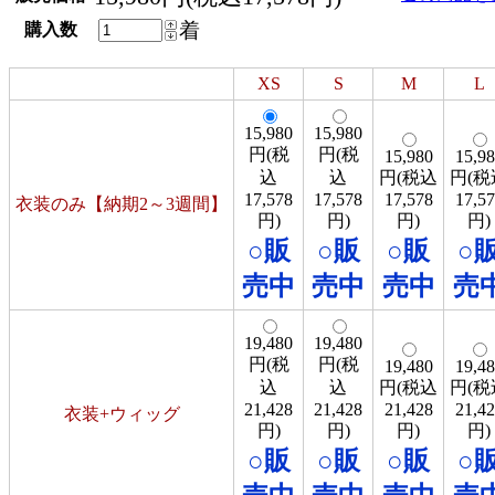
着
購入数
XS
S
M
L
15,980
15,980
円(税
円(税
15,980
15,9
込
込
円(税込
円(税
17,578
17,578
17,578
17,5
衣装のみ【納期2～3週間】
円)
円)
円)
円)
○販
○販
○販
○
売中
売中
売中
売
19,480
19,480
円(税
円(税
19,480
19,4
込
込
円(税込
円(税
21,428
21,428
21,428
21,4
衣装+ウィッグ
円)
円)
円)
円)
○販
○販
○販
○