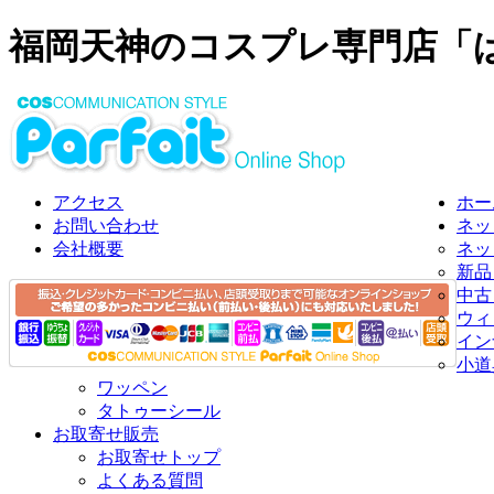
福岡天神のコスプレ専門店「
アクセス
ホー
お問い合わせ
ネッ
会社概要
ネッ
新品
中古
ウィ
イン
小道
ワッペン
タトゥーシール
お取寄せ販売
お取寄せトップ
よくある質問