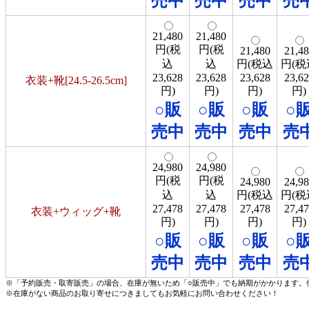
売中
売中
売中
売
21,480
21,480
円(税
円(税
21,480
21,4
込
込
円(税込
円(税
23,628
23,628
23,628
23,6
衣装+靴[24.5-26.5cm]
円)
円)
円)
円)
○販
○販
○販
○
売中
売中
売中
売
24,980
24,980
円(税
円(税
24,980
24,9
込
込
円(税込
円(税
27,478
27,478
27,478
27,4
衣装+ウィッグ+靴
円)
円)
円)
円)
○販
○販
○販
○
売中
売中
売中
売
※「予約販売・取寄販売」の場合、在庫が無いため「○販売中」でも納期がかかります。
※在庫がない商品のお取り寄せにつきましてもお気軽にお問い合わせください！