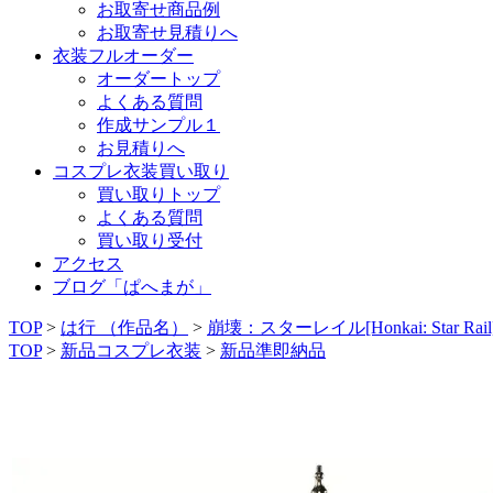
お取寄せ商品例
お取寄せ見積りへ
衣装フルオーダー
オーダートップ
よくある質問
作成サンプル１
お見積りへ
コスプレ衣装買い取り
買い取りトップ
よくある質問
買い取り受付
アクセス
ブログ「ぱへまが」
TOP
>
は行 （作品名）
>
崩壊：スターレイル[Honkai: Star Rail
TOP
>
新品コスプレ衣装
>
新品準即納品
《準即納コスプレ衣装》崩壊スターレイル／花火