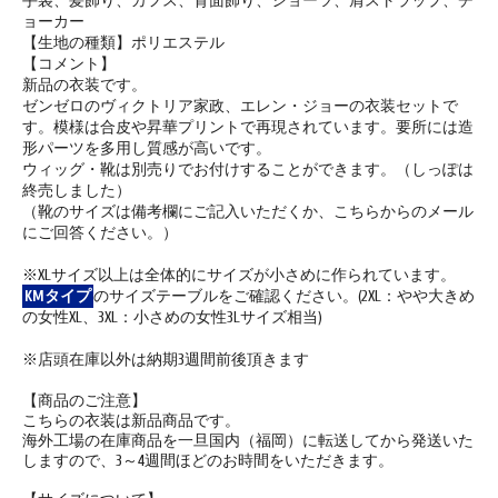
手袋、髪飾り、カフス、背面飾り、ショーツ、肩ストラップ、チ
ョーカー
【生地の種類】ポリエステル
【コメント】
新品の衣装です。
ゼンゼロのヴィクトリア家政、エレン・ジョーの衣装セットで
す。模様は合皮や昇華プリントで再現されています。要所には造
形パーツを多用し質感が高いです。
ウィッグ・靴は別売りでお付けすることができます。（しっぽは
終売しました）
（靴のサイズは備考欄にご記入いただくか、こちらからのメール
にご回答ください。）
※XLサイズ以上は全体的にサイズが小さめに作られています。
KMタイプ
のサイズテーブルをご確認ください。(2XL：やや大きめ
の女性XL、3XL：小さめの女性3Lサイズ相当)
※店頭在庫以外は納期3週間前後頂きます
【商品のご注意】
こちらの衣装は新品商品です。
海外工場の在庫商品を一旦国内（福岡）に転送してから発送いた
しますので、3～4週間ほどのお時間をいただきます。