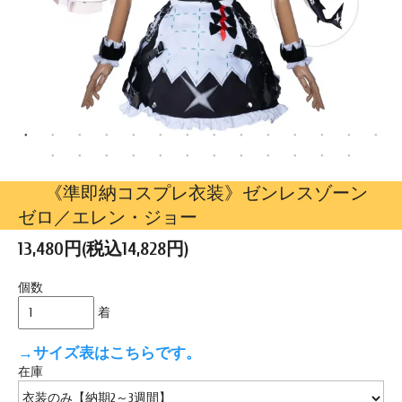
《準即納コスプレ衣装》ゼンレスゾーン
ゼロ／エレン・ジョー
13,480円(税込14,828円)
個数
着
→サイズ表はこちらです。
在庫