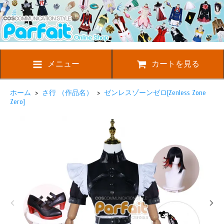
メニュー
カートを見る
ホーム
>
さ行 （作品名）
>
ゼンレスゾーンゼロ[Zenless Zone
Zero]