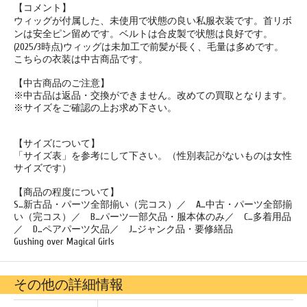
【コメント】
ウィッグが付属した、未使用で状態の良い私服衣装です。首リボ
ンは安全ピン留めです。ベルトは合皮製で状態は良好です。
(2025/3時点)ウィッグは未加工で前髪が長く、毛量は多めです。
こちらの衣装は中古商品です。
【中古商品のご注意】
※中古品は返品・交換ができません。改めての買取となります。
※サイズをご確認の上お求め下さい。
【サイズについて】
「サイズ表」を参考にして下さい。（性別表記がないものは女性
サイズです）
【商品の程度について】
S…新古品・パーツ全部揃い（完コス）／ A…中古・パーツ全部揃
い（完コス）／ B…パーツ一部欠品・服本体のみ／ C…多着用品
／ D…ペアパーツ欠品／ J…ジャンク品・要修繕品
Gushing over Magical Girls
その他の詳細情報