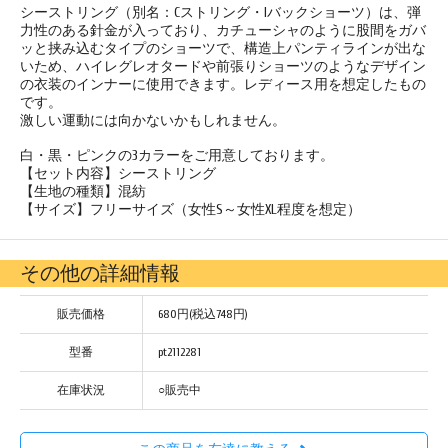
シーストリング（別名：Cストリング・Iバックショーツ）は、弾
力性のある針金が入っており、カチューシャのように股間をガバ
ッと挟み込むタイプのショーツで、構造上パンティラインが出な
いため、ハイレグレオタードや前張りショーツのようなデザイン
の衣装のインナーに使用できます。レディース用を想定したもの
です。
激しい運動には向かないかもしれません。
白・黒・ピンクの3カラーをご用意しております。
【セット内容】シーストリング
【生地の種類】混紡
【サイズ】フリーサイズ（女性S～女性XL程度を想定）
その他の詳細情報
販売価格
680円(税込748円)
型番
pt2112281
在庫状況
○販売中