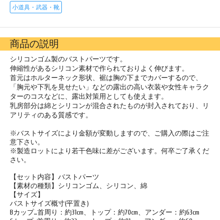
小道具・武器・靴
商品の説明
シリコンゴム製のバストパーツです。
伸縮性があるシリコン素材で作られておりよく伸びます。
首元はホルターネック形状、裾は胸の下までカバーするので、
「胸元や下乳を見せたい」などの露出の高い衣装や女性キャラク
ターのコスなどに、露出対策用としても使えます。
乳房部分は綿とシリコンが混合されたものが封入されており、リ
アリティのある質感です。
※バストサイズにより金額が変動しますので、ご購入の際はご注
意下さい。
※製造ロットにより若干色味に差がございます。何卒ご了承くだ
さい。
【セット内容】バストパーツ
【素材の種類】シリコンゴム、シリコン、綿
【サイズ】
バストサイズ概寸(平置き)
Bカップ…首周り：約31cm、トップ：約70cm、アンダー：約63cm