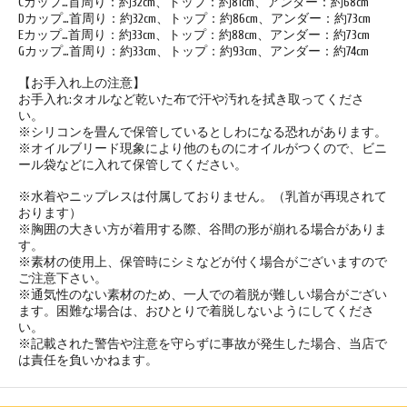
Cカップ…首周り：約32cm、トップ：約81cm、アンダー：約68cm
Dカップ…首周り：約32cm、トップ：約86cm、アンダー：約73cm
Eカップ…首周り：約33cm、トップ：約88cm、アンダー：約73cm
Gカップ…首周り：約33cm、トップ：約93cm、アンダー：約74cm
【お手入れ上の注意】
お手入れ:タオルなど乾いた布で汗や汚れを拭き取ってくださ
い。
※シリコンを畳んで保管しているとしわになる恐れがあります。
※オイルブリード現象により他のものにオイルがつくので、ビニ
ール袋などに入れて保管してください。
※水着やニップレスは付属しておりません。（乳首が再現されて
おります）
※胸囲の大きい方が着用する際、谷間の形が崩れる場合がありま
す。
※素材の使用上、保管時にシミなどが付く場合がございますので
ご注意下さい。
※通気性のない素材のため、一人での着脱が難しい場合がござい
ます。困難な場合は、おひとりで着脱しないようにしてくださ
い。
※記載された警告や注意を守らずに事故が発生した場合、当店で
は責任を負いかねます。