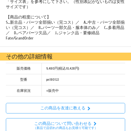
「サイズ表」を参考にして下さい。（性別表記がないものは女性
サイズです）
【商品の程度について】
S…新古品・パーツ全部揃い（完コス）／ A…中古・パーツ全部揃
い（完コス）／ B…パーツ一部欠品・服本体のみ／ C…多着用品
／ D…ペアパーツ欠品／ J…ジャンク品・要修繕品
Fate/GrandOrder
その他の詳細情報
販売価格
9,480円(税込10,428円)
型番
pn180122
在庫状況
○販売中
この商品を友達に教える
この商品について問い合わせる
（新品で品切れの商品もお見積り可能です）