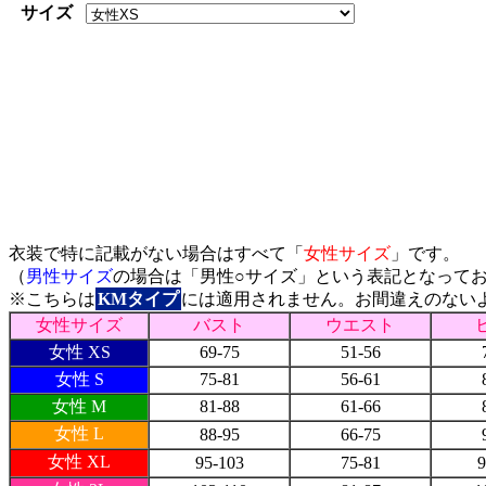
サイズ
サイズ表
衣装で特に記載がない場合はすべて「
女性サイズ
」です。
（
男性サイズ
の場合は「男性○サイズ」という表記となって
※こちらは
KMタイプ
には適用されません。お間違えのない
女性サイズ
バスト
ウエスト
女性 XS
69-75
51-56
女性 S
75-81
56-61
女性 M
81-88
61-66
女性 L
88-95
66-75
女性 XL
95-103
75-81
9