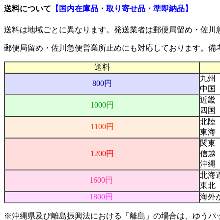
送料について
【国内在庫品・取り寄せ品・準即納品】
送料は地域ごとに異なります。発送業者は
郵便局留め・佐川
郵便局留め・佐川急便営業所止め
にも対応しております。備
送料
九州
800円
中国
近畿
1000円
四国
北陸
1100円
東海
関東
1200円
信越
沖縄
北海
1600円
東北
1800円
海外
※沖縄県及び離島振興法における「離島」の場合は、ゆうパ