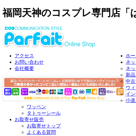
福岡天神のコスプレ専門店「
アクセス
ホー
お問い合わせ
ネッ
会社概要
ネッ
新品
中古
ウィ
イン
小道
ワッペン
タトゥーシール
お取寄せ販売
お取寄せトップ
よくある質問