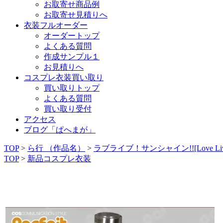
お取寄せ商品例
お取寄せ見積りへ
衣装フルオーダー
オーダートップ
よくある質問
作成サンプル１
お見積りへ
コスプレ衣装買い取り
買い取りトップ
よくある質問
買い取り受付
アクセス
ブログ「ぱへまが」
TOP
>
ら行 （作品名）
>
ラブライブ！サンシャイン!![Love Live! S
TOP
>
新品コスプレ衣装
新品コスプレ衣装 ラブライブ！サンシャイン！！／国木田花丸
TICKET）