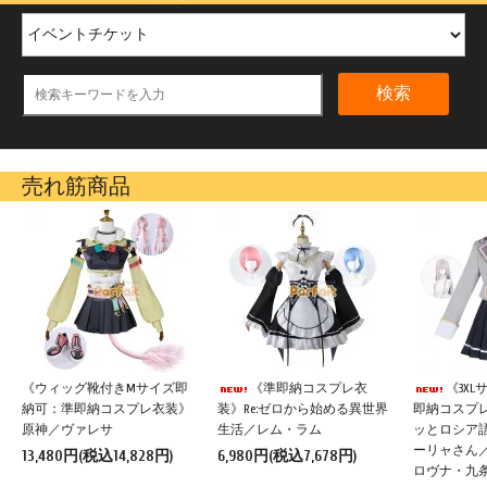
検索
売れ筋商品
《ウィッグ靴付きMサイズ即
《準即納コスプレ衣
《3X
納可：準即納コスプレ衣装》
装》Re:ゼロから始める異世界
即納コスプ
原神／ヴァレサ
生活／レム・ラム
ッとロシア
ーリャさん
13,480円(税込14,828円)
6,980円(税込7,678円)
ロヴナ・九