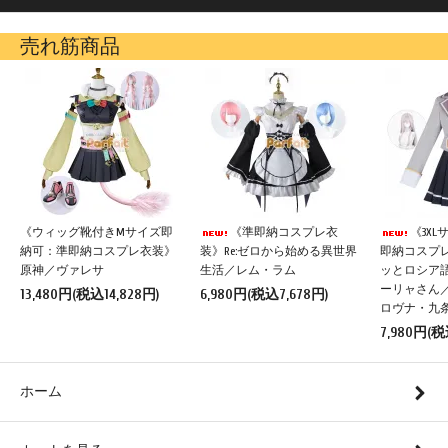
売れ筋商品
《ウィッグ靴付きMサイズ即
《準即納コスプレ衣
《3X
納可：準即納コスプレ衣装》
装》Re:ゼロから始める異世界
即納コスプ
原神／ヴァレサ
生活／レム・ラム
ッとロシア
ーリャさん
13,480円(税込14,828円)
6,980円(税込7,678円)
ロヴナ・九
7,980円(税
ホーム