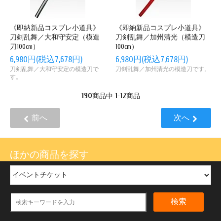
《即納新品コスプレ小道具》
《即納新品コスプレ小道具》
刀剣乱舞／大和守安定（模造
刀剣乱舞／加州清光（模造刀
刀100cm）
100cm）
6,980円(税込7,678円)
6,980円(税込7,678円)
刀剣乱舞／大和守安定の模造刀で
刀剣乱舞／加州清光の模造刀です。
す。
190
1
12
商品中
-
商品
前へ
次へ
ほかの商品を探す
検索