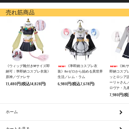
売れ筋商品
《ウィッグ靴付きMサイズ即
《準即納コスプレ衣
《3X
納可：準即納コスプレ衣装》
装》Re:ゼロから始める異世界
即納コスプ
原神／ヴァレサ
生活／レム・ラム
ッとロシア
ーリャさん
13,480円(税込14,828円)
6,980円(税込7,678円)
ロヴナ・九
7,980円(税
ホーム
カートを見る