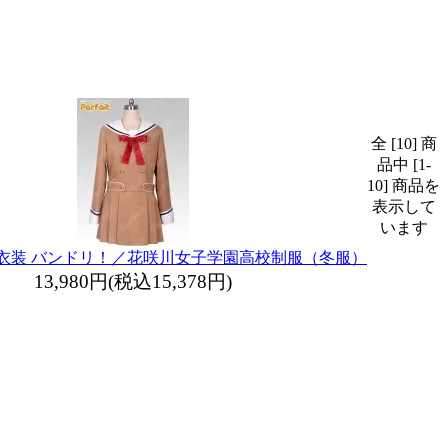
全 [10] 商
品中 [1-
10] 商品を
表示して
います
衣装 バンドリ！／花咲川女子学園高校制服（冬服）
13,980円(税込15,378円)