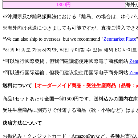
1800円
海外
※沖縄県及び離島振興法における「離島」の場合は、ゆうパ
※海外向け発送につきましても可能ですが、直接ご購入できる海外
*We can also ship to overseas, but we recommend "
Zenmarket Place
*해외 배송도 가능하지만, 직접 구매할 수 있는 해외 EC 사이트 
*可以進行國際發貨，但我們建議您使用國際電子商務網站
Zen
*可以进行国际运输，但我们建议您使用国际电子商务网站
Zen
送料について
【オーダーメイド商品・受注生産商品（品番：p
商品1セットあたり全国一律1500円です。送料込みの国内
受注生産商品に別売りで付随する商品（靴・小物など）はま
決済方法について
お振込み・クレジットカード・AmazonPayなど、
各種お支払