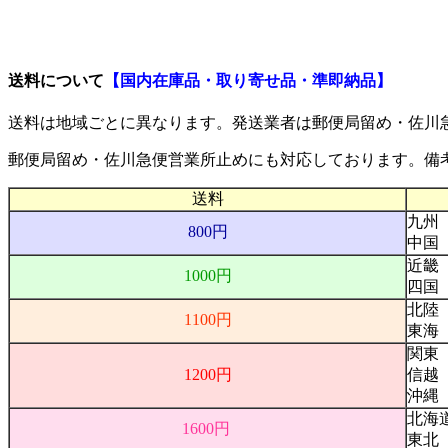
ご利用案内
送料について
【国内在庫品・取り寄せ品・準即納品】
送料は地域ごとに異なります。発送業者は
郵便局留め・佐川
郵便局留め・佐川急便営業所止め
にも対応しております。備
送料
九州
800円
中国
近畿
1000円
四国
北陸
1100円
東海
関東
1200円
信越
沖縄
北海
1600円
東北