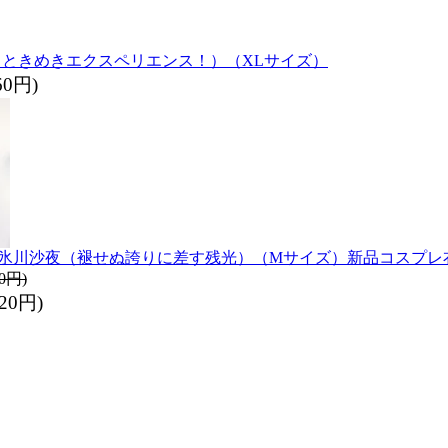
沙綾（ときめきエクスペリエンス！）（XLサイズ）
60円)
ドリ）／氷川沙夜（褪せぬ誇りに差す残光）（Mサイズ）
新品コスプレ
0円)
20円)