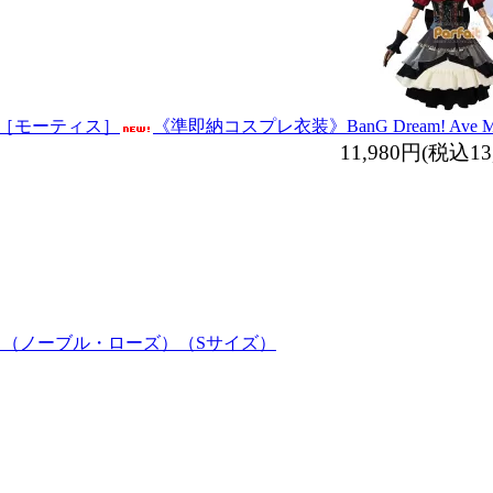
若葉睦［モーティス］
《準即納コスプレ衣装》BanG Dream! Av
11,980円(税込13
あこ（ノーブル・ローズ）（Sサイズ）