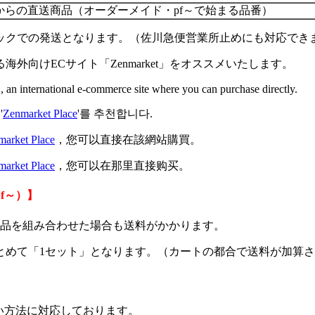
からの直送商品（オーダーメイド・pf～で始まる品番）
ックでの発送となります。（佐川急便営業所止めにも対応でき
向けECサイト「Zenmarket」をオススメいたします。
", an international e-commerce site where you can purchase directly.
'
Zenmarket Place
'를 추천합니다.
market Place
，您可以直接在該網站購買。
market Place
，您可以在那里直接购买。
f～）】
在庫品を組み合わせた場合も送料がかかります。
とめて「1セット」となります。（カートの都合で送料が加算
い方法に対応
しております。