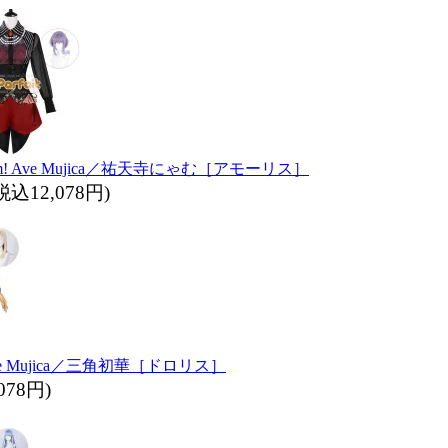
! Ave Mujica／祐天寺にゃむ［アモーリス］
税込12,078円)
ve Mujica／三角初華［ドロリス］
078円)