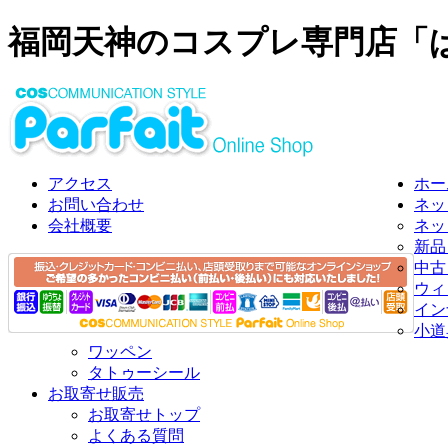
福岡天神のコスプレ専門店「
アクセス
ホー
お問い合わせ
ネッ
会社概要
ネッ
新品
中古
ウィ
イン
小道
ワッペン
タトゥーシール
お取寄せ販売
お取寄せトップ
よくある質問