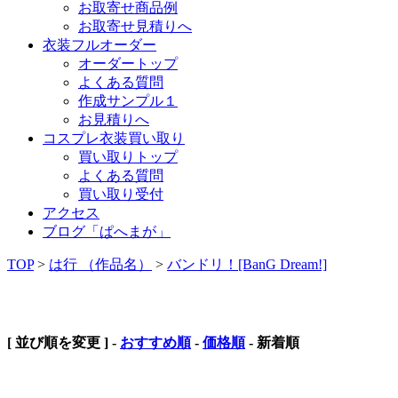
お取寄せ商品例
お取寄せ見積りへ
衣装フルオーダー
オーダートップ
よくある質問
作成サンプル１
お見積りへ
コスプレ衣装買い取り
買い取りトップ
よくある質問
買い取り受付
アクセス
ブログ「ぱへまが」
TOP
>
は行 （作品名）
>
バンドリ！[BanG Dream!]
バンドリ！[BanG Dream!]
[ 並び順を変更 ] -
おすすめ順
-
価格順
-
新着順