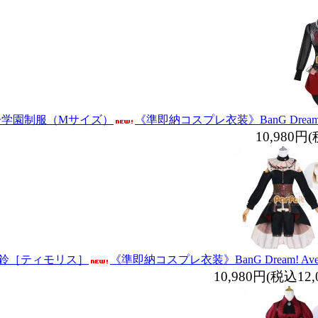
女子学園制服（Mサイズ）
《準即納コスプレ衣装》BanG Dream
10,980円(
八幡海鈴［ティモリス］
《準即納コスプレ衣装》BanG Dream! A
10,980円(税込12,