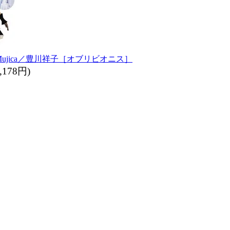
e Mujica／豊川祥子［オブリビオニス］
,178円)