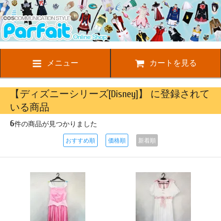
メニュー
カートを見る
【ディズニーシリーズ[Disney]】 に登録されて
いる商品
6
件の商品が見つかりました
おすすめ順
価格順
新着順