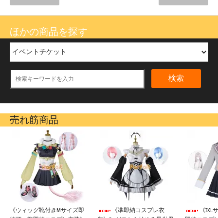
ほかの商品を探す
検索
売れ筋商品
《ウィッグ靴付きMサイズ即
《準即納コスプレ衣
《3X