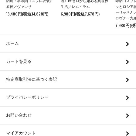
納可：準即納コスプレ衣装》
装》Re:ゼロから始める異世界
即納コスプ
原神／ヴァレサ
生活／レム・ラム
ッとロシア
ーリャさん
13,480円(税込14,828円)
6,980円(税込7,678円)
ロヴナ・九
7,980円(税
ホーム
カートを見る
特定商取引法に基づく表記
プライバシーポリシー
お問い合わせ
マイアカウント