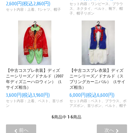
2,600円(税込2,860円)
セット内容：ワンピース、ブラウ
ス、ネクタイ、ベルト、靴下、帽
セット内容：上着、Tシャツ、帽子
子、帽子リボン
【中古コスプレ衣装】ディズ
【中古コスプレ衣装】ディズ
ニーシリーズ／ドナルド（2007
ニーシリーズ／ドナルド（ス
年ディズニーハロウィン）（L
プリングカーニバル）（Lサイ
サイズ相当）
ズ相当）
3,600円(税込3,960円)
6,000円(税込6,600円)
セット内容：上着、ベスト、首リボ
セット内容：ベスト、ブラウス、ボ
ン
アズボン、首リボン、ベルト、帽子
6
1
6
商品中
-
商品
前へ
次へ