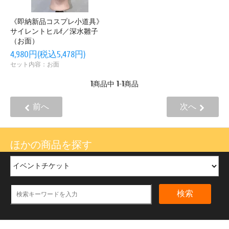
《即納新品コスプレ小道具》
サイレントヒルf／深水雛子
（お面）
4,980円(税込5,478円)
セット内容：お面
1
1
1
商品中
-
商品
前へ
次へ
ほかの商品を探す
検索