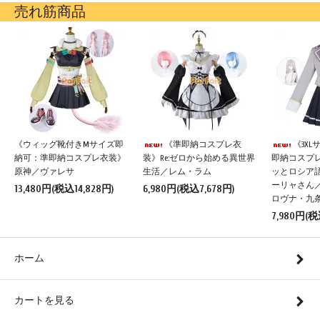
売れ筋商品
《ウィッグ靴付きMサイズ即
《準即納コスプレ衣
《3X
納可：準即納コスプレ衣装》
装》Re:ゼロから始める異世界
即納コスプ
原神／ヴァレサ
生活／レム・ラム
ッとロシア
ーリャさん
13,480円(税込14,828円)
6,980円(税込7,678円)
ロヴナ・九
7,980円(税
ホーム
カートを見る